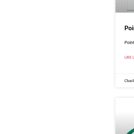
Poi
Point
LIRE 
Char