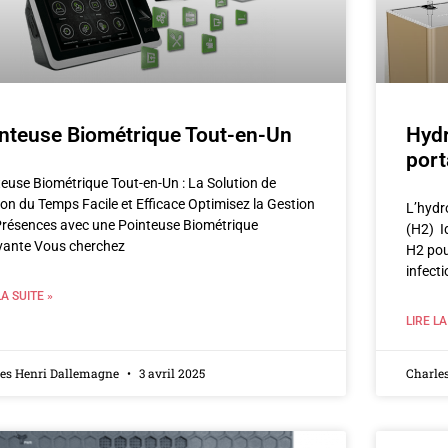
nteuse Biométrique Tout-en-Un
Hydr
port
euse Biométrique Tout-en-Un : La Solution de
on du Temps Facile et Efficace Optimisez la Gestion
L’hydr
Présences avec une Pointeuse Biométrique
(H2) Id
vante Vous cherchez
H2 pou
infect
LA SUITE »
LIRE LA
les Henri Dallemagne
3 avril 2025
Charle