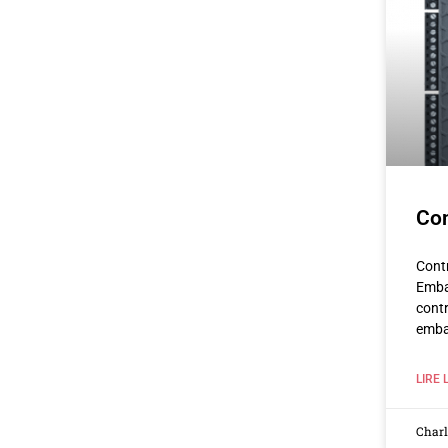
Con
Contr
Emba
contr
emba
LIRE 
Char