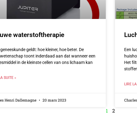
uwe waterstoftherapie
Luch
 geneeskunde geldt: hoe kleiner, hoe beter. De
Een lu
wetenschap toont inderdaad aan dat wanneer een
huishou
smiddel in de kleinste cellen van ons lichaam kan
Het fil
stoffe
LA SUITE »
LIRE LA
les Henri Dallemagne
20 mars 2023
Charle
1
2