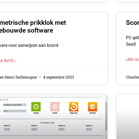
metrische prikklok met
Scor
gebouwde software
PC-geb
SaaS
ware voor aanwijzen aan boord
LIRE LA
LA SUITE »
les Henri Dallemagne
4 septembre 2023
Charle