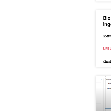
Bio
in
soft
LIRE 
Char