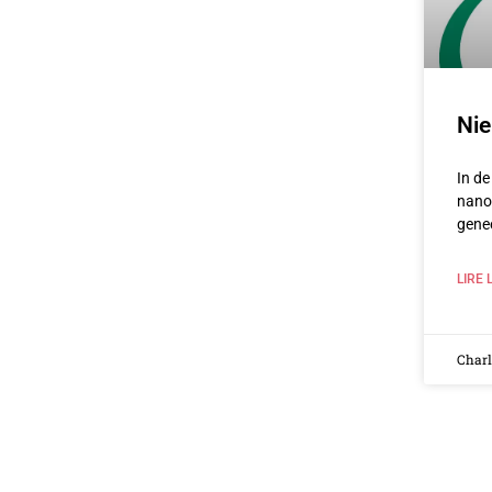
Nie
In de
nano
genee
LIRE 
Char