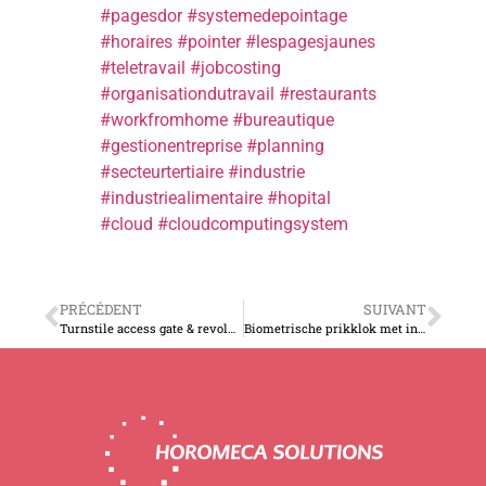
#pagesdor
#systemedepointage
#horaires
#pointer
#lespagesjaunes
#te
l
e
t
ravail
#jobcosting
#organisationdutravail
#restaurants
#workfromhome
#bureautique
#gestionentreprise
#planning
#secteurtertiaire
#industrie
#industriealimentaire
#hopital
#cloud
#cloudcomputingsystem
PRÉCÉDENT
SUIVANT
Turnstile access gate & revolving doors
Biometrische prikklok met ingebouwde software