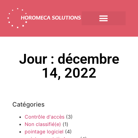
Jour : décembre
14, 2022
Catégories
Contrôle d'accès
(3)
Non classifié(e)
(1)
pointage logiciel
(4)