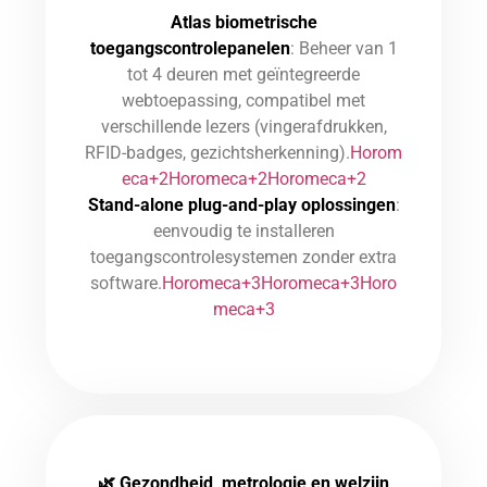
Atlas biometrische
toegangscontrolepanelen
: Beheer van 1
tot 4 deuren met geïntegreerde
webtoepassing, compatibel met
verschillende lezers (vingerafdrukken,
RFID-badges, gezichtsherkenning).
Horom
eca+2Horomeca+2Horomeca+2
Stand-alone plug-and-play oplossingen
:
eenvoudig te installeren
toegangscontrolesystemen zonder extra
software.
Horomeca+3Horomeca+3Horo
meca+3
🌿
Gezondheid, metrologie en welzijn