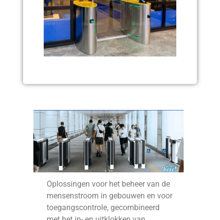
Driehekken tourniquets,
draai- of schuifpoorten,
grote ‘sluizen’ en
draaideuren
Oplossingen voor het beheer van de
mensenstroom in gebouwen en voor
toegangscontrole, gecombineerd
met het in- en uitklokken van