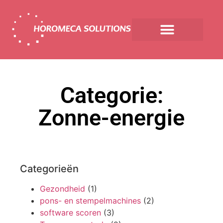
Categorie:
Zonne-energie
Categorieën
Gezondheid
(1)
pons- en stempelmachines
(2)
software scoren
(3)