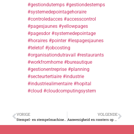
#gestiondutemps
#gestiondestemps
#systemedepointagehoraire
#controledacces
#accesscontrol
#pagesjaunes
#yellowpages
#pagesdor
#systemedepointage
#horaires
#pointer
#lespagesjaunes
#te
l
e
t
of
#jobcosting
#organisationdutravail
#restaurants
#workfromhome
#bureautique
#gestionentreprise
#planning
#secteurtertiaire
#industrie
#industriealimentaire
#hopital
#cloud
#cloudcomputingsystem
VORIGE
VOLGENDE
Stempel- en stempelmachines voor documenten | DE oplossing voor het beheer van protocollen en werkbladen
Aanwezigheid en roosters op afstand beheren